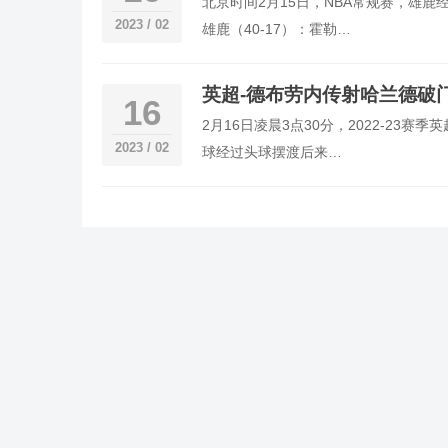
北京时间2月15日，NBA常规赛，雄鹿
2023 / 02
雄鹿（40-17）：霍勒…
英超-德布劳内传射哈兰德破门
16
2月16日凌晨3点30分，2022-23
2023 / 02
球经过头球摆渡后来…