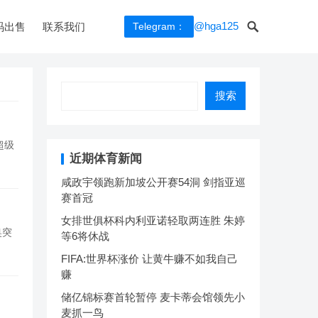
@hga125
码出售
联系我们
Telegram：
搜索
超级
近期体育新闻
咸政宇领跑新加坡公开赛54洞 剑指亚巡
赛首冠
女排世俱杯科内利亚诺轻取两连胜 朱婷
奥突
等6将休战
FIFA:世界杯涨价 让黄牛赚不如我自己
赚
储亿锦标赛首轮暂停 麦卡蒂会馆领先小
麦抓一鸟