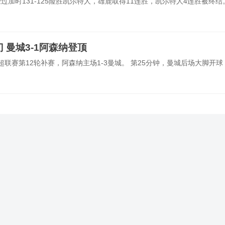
经过加时131-125险胜凯尔特人，雄鹿取得11连胜，凯尔特人4连胜被终结
 曼城3-1阿森纳登顶
赛季英超联赛第12轮补赛，阿森纳主场1-3曼城。 第25分钟，曼城后场大脚开