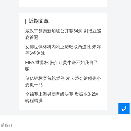
近期文章
咸政宇领跑新加坡公开赛54洞 剑指亚巡
赛首冠
女排世俱杯科内利亚诺轻取两连胜 朱婷
等6将休战
FIFA:世界杯涨价 让黄牛赚不如我自己
赚
储亿锦标赛首轮暂停 麦卡蒂会馆领先小
麦抓一鸟
全锦赛上海男团晋级决赛 樊振东3-2逆
转程靖淇
联系我们