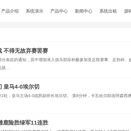
产品介绍
系统演示
产品中心
新闻中心
系统出租
源
战 不得无故弃赛罢赛
部分条款的通知，其中增加准入俱乐部应积极参加亚足联赛事、足协杯、
无故…
 皇马4-0埃尔切
21轮，皇马主场4-0战胜副班长埃尔切。 第8分钟，卡瓦哈尔助攻阿森西
 雄鹿险胜绿军11连胜