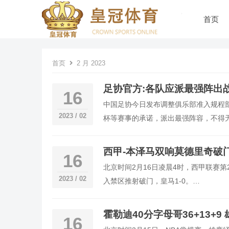
首页
首页
2 月 2023
足协官方:各队应派最强阵出
16
中国足协今日发布调整俱乐部准入规程
2023 / 02
杯等赛事的承诺，派出最强阵容，不得
西甲-本泽马双响莫德里奇破门
16
北京时间2月16日凌晨4时，西甲联赛第
2023 / 02
入禁区推射破门，皇马1-0。…
霍勒迪40分字母哥36+13+9
16