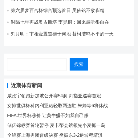
第六届梦百合杯综合预选首日 吴依铭不敌崔精
时隔七年再战奥古斯塔 李昊桐：回来感觉很自在
刘月明：卞相壹置道德于何地 替柯洁鸣不平的一天
搜索
近期体育新闻
咸政宇领跑新加坡公开赛54洞 剑指亚巡赛首冠
女排世俱杯科内利亚诺轻取两连胜 朱婷等6将休战
FIFA:世界杯涨价 让黄牛赚不如我自己赚
储亿锦标赛首轮暂停 麦卡蒂会馆领先小麦抓一鸟
全锦赛上海男团晋级决赛 樊振东3-2逆转程靖淇