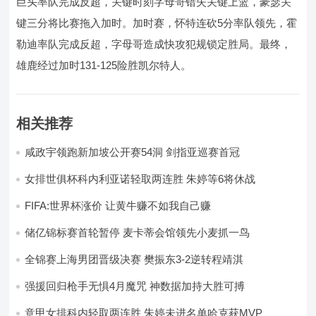
巨头率队完成反超，关键时刻字母哥错失关键上篮，豪瑟关
键三分将比赛拖入加时。加时赛，怀特连砍5分率队领先，霍
勒迪率队完成反超，字母哥造成快攻犯规锁定胜局。最终，
雄鹿经过加时131-125险胜凯尔特人。
相关推荐
咸政宇领跑新加坡公开赛54洞 剑指亚巡赛首冠
女排世俱杯科内利亚诺轻取两连胜 朱婷等6将休战
FIFA:世界杯涨价 让黄牛赚不如我自己赚
储亿锦标赛首轮暂停 麦卡蒂会馆领先小麦抓一鸟
全锦赛上海男团晋级决赛 樊振东3-2逆转程靖淇
强援回归枪手无惧4月魔咒 神数据加持大胜可搏
意甲女排科内轻取两连胜 朱婷未进名单哈克获MVP