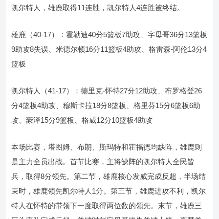
凯尔特人，雄鹿取得11连胜，凯尔特人4连胜被终结。
雄鹿（40-17）：霍勒迪40分5篮板7助攻、字母哥36分13篮板
9助攻8失误、米德尔顿16分11篮板4助攻、格雷森-阿伦13分4
篮板
凯尔特人（41-17）：德里克-怀特27分12助攻、布罗格登26
分4篮板4助攻、穆斯卡拉18分8篮板、格里芬15分6篮板6助
攻、豪泽15分9篮板、格威12分10篮板4助攻
本场比赛，塔图姆、布朗、斯玛特和霍福德均缺阵，雄鹿则
是主力全员出战。首节比赛，主将缺阵的凯尔特人全民皆
兵，取得8分领先。第二节，雄鹿核心发威完成反超，半场结
束时，雄鹿领先凯尔特人1分。第三节，雄鹿进攻不利，凯尔
特人在怀特的带领下一度取得两位数的领先。末节，雄鹿三