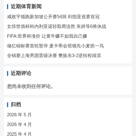
近期体育新闻
咸政宇领跑新加坡公开赛54洞 剑指亚巡赛首冠
女排世俱杯科内利亚诺轻取两连胜 朱婷等6将休战
FIFA:世界杯涨价 让黄牛赚不如我自己赚
储亿锦标赛首轮暂停 麦卡蒂会馆领先小麦抓一鸟
全锦赛上海男团晋级决赛 樊振东3-2逆转程靖淇
近期评论
您尚未收到任何评论。
归档
2026 年 5 月
2026 年 4 月
2025 年 4 月