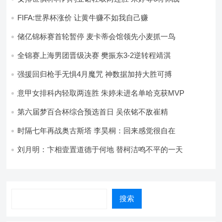
FIFA:世界杯涨价 让黄牛赚不如我自己赚
储亿锦标赛首轮暂停 麦卡蒂会馆领先小麦抓一鸟
全锦赛上海男团晋级决赛 樊振东3-2逆转程靖淇
强援回归枪手无惧4月魔咒 神数据加持大胜可搏
意甲女排科内轻取两连胜 朱婷未进名单哈克获MVP
第六届梦百合杯综合预选首日 吴依铭不敌崔精
时隔七年再战奥古斯塔 李昊桐：回来感觉很自在
刘月明：卞相壹置道德于何地 替柯洁鸣不平的一天
搜索