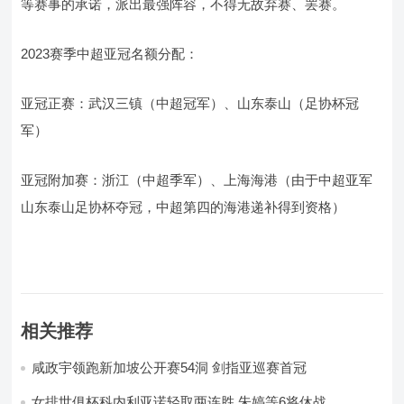
等赛事的承诺，派出最强阵容，不得无故弃赛、罢赛。
2023赛季中超亚冠名额分配：
亚冠正赛：武汉三镇（中超冠军）、山东泰山（足协杯冠
军）
亚冠附加赛：浙江（中超季军）、上海海港（由于中超亚军
山东泰山足协杯夺冠，中超第四的海港递补得到资格）
相关推荐
咸政宇领跑新加坡公开赛54洞 剑指亚巡赛首冠
女排世俱杯科内利亚诺轻取两连胜 朱婷等6将休战