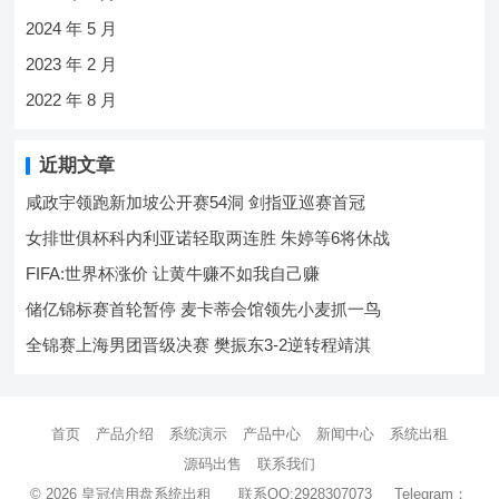
2024 年 5 月
2023 年 2 月
2022 年 8 月
近期文章
咸政宇领跑新加坡公开赛54洞 剑指亚巡赛首冠
女排世俱杯科内利亚诺轻取两连胜 朱婷等6将休战
FIFA:世界杯涨价 让黄牛赚不如我自己赚
储亿锦标赛首轮暂停 麦卡蒂会馆领先小麦抓一鸟
全锦赛上海男团晋级决赛 樊振东3-2逆转程靖淇
首页
产品介绍
系统演示
产品中心
新闻中心
系统出租
源码出售
联系我们
© 2026 皇冠信用盘系统出租 联系QQ:2928307073 Telegram：