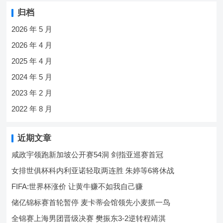
归档
2026 年 5 月
2026 年 4 月
2025 年 4 月
2024 年 5 月
2023 年 2 月
2022 年 8 月
近期文章
咸政宇领跑新加坡公开赛54洞 剑指亚巡赛首冠
女排世俱杯科内利亚诺轻取两连胜 朱婷等6将休战
FIFA:世界杯涨价 让黄牛赚不如我自己赚
储亿锦标赛首轮暂停 麦卡蒂会馆领先小麦抓一鸟
全锦赛上海男团晋级决赛 樊振东3-2逆转程靖淇