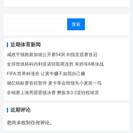
搜索
近期体育新闻
咸政宇领跑新加坡公开赛54洞 剑指亚巡赛首冠
女排世俱杯科内利亚诺轻取两连胜 朱婷等6将休战
FIFA:世界杯涨价 让黄牛赚不如我自己赚
储亿锦标赛首轮暂停 麦卡蒂会馆领先小麦抓一鸟
全锦赛上海男团晋级决赛 樊振东3-2逆转程靖淇
近期评论
您尚未收到任何评论。