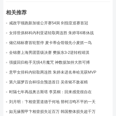
相关推荐
咸政宇领跑新加坡公开赛54洞 剑指亚巡赛首冠
女排世俱杯科内利亚诺轻取两连胜 朱婷等6将休战
储亿锦标赛首轮暂停 麦卡蒂会馆领先小麦抓一鸟
全锦赛上海男团晋级决赛 樊振东3-2逆转程靖淇
强援回归枪手无惧4月魔咒 神数据加持大胜可搏
意甲女排科内轻取两连胜 朱婷未进名单哈克获MVP
第六届梦百合杯综合预选首日 吴依铭不敌崔精
时隔七年再战奥古斯塔 李昊桐：回来感觉很自在
刘月明：卞相壹置道德于何地 替柯洁鸣不平的一天
如无缘围甲卞相壹损失近百万 韩国整体损失超千万