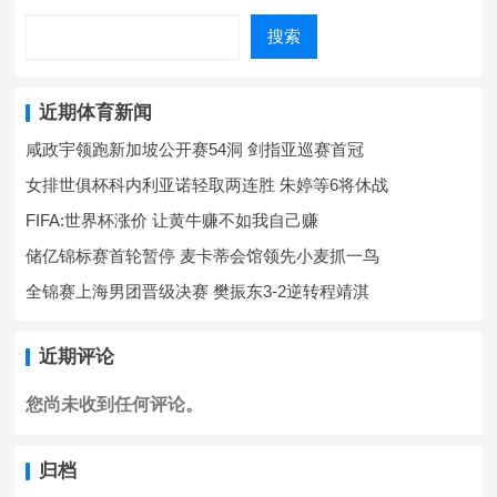
搜索
近期体育新闻
咸政宇领跑新加坡公开赛54洞 剑指亚巡赛首冠
女排世俱杯科内利亚诺轻取两连胜 朱婷等6将休战
FIFA:世界杯涨价 让黄牛赚不如我自己赚
储亿锦标赛首轮暂停 麦卡蒂会馆领先小麦抓一鸟
全锦赛上海男团晋级决赛 樊振东3-2逆转程靖淇
近期评论
您尚未收到任何评论。
归档