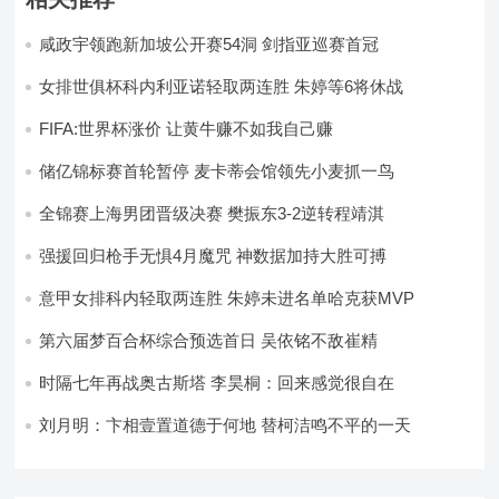
咸政宇领跑新加坡公开赛54洞 剑指亚巡赛首冠
女排世俱杯科内利亚诺轻取两连胜 朱婷等6将休战
FIFA:世界杯涨价 让黄牛赚不如我自己赚
储亿锦标赛首轮暂停 麦卡蒂会馆领先小麦抓一鸟
全锦赛上海男团晋级决赛 樊振东3-2逆转程靖淇
强援回归枪手无惧4月魔咒 神数据加持大胜可搏
意甲女排科内轻取两连胜 朱婷未进名单哈克获MVP
第六届梦百合杯综合预选首日 吴依铭不敌崔精
时隔七年再战奥古斯塔 李昊桐：回来感觉很自在
刘月明：卞相壹置道德于何地 替柯洁鸣不平的一天