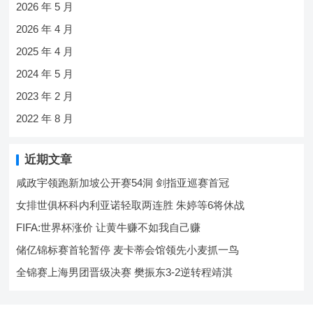
2026 年 5 月
2026 年 4 月
2025 年 4 月
2024 年 5 月
2023 年 2 月
2022 年 8 月
近期文章
咸政宇领跑新加坡公开赛54洞 剑指亚巡赛首冠
女排世俱杯科内利亚诺轻取两连胜 朱婷等6将休战
FIFA:世界杯涨价 让黄牛赚不如我自己赚
储亿锦标赛首轮暂停 麦卡蒂会馆领先小麦抓一鸟
全锦赛上海男团晋级决赛 樊振东3-2逆转程靖淇