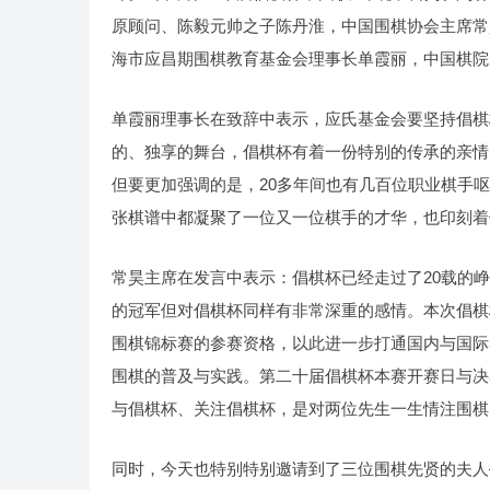
原顾问、陈毅元帅之子陈丹淮，中国围棋协会主席常
海市应昌期围棋教育基金会理事长单霞丽，中国棋院
单霞丽理事长在致辞中表示，应氏基金会要坚持倡棋
的、独享的舞台，倡棋杯有着一份特别的传承的亲情；
但要更加强调的是，20多年间也有几百位职业棋手呕
张棋谱中都凝聚了一位又一位棋手的才华，也印刻着
常昊主席在发言中表示：倡棋杯已经走过了20载的
的冠军但对倡棋杯同样有非常深重的感情。本次倡棋
围棋锦标赛的参赛资格，以此进一步打通国内与国际
围棋的普及与实践。第二十届倡棋杯本赛开赛日与决
与倡棋杯、关注倡棋杯，是对两位先生一生情注围棋
同时，今天也特别特别邀请到了三位围棋先贤的夫人