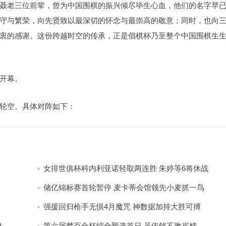
聂老三位前辈，曾为中国围棋的振兴倾尽毕生心血，他们的名字早
守与繁荣，向先贤致以最深切的怀念与最崇高的敬意；同时，也向
衷的感谢。这份跨越时空的传承，正是倡棋杯乃至整个中国围棋生
开幕。
轮空。具体对阵如下：
女排世俱杯科内利亚诺轻取两连胜 朱婷等6将休战
储亿锦标赛首轮暂停 麦卡蒂会馆领先小麦抓一鸟
强援回归枪手无惧4月魔咒 神数据加持大胜可搏
P
第六届梦百合杯综合预选首日 吴依铭不敌崔精