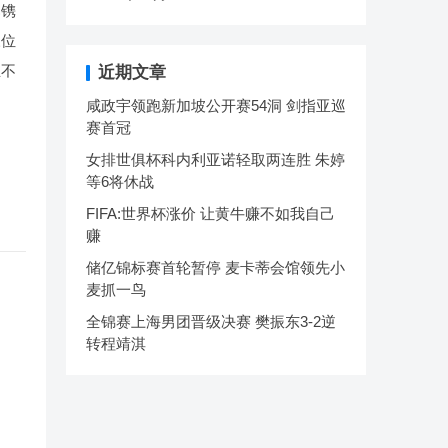
已镌
三位
生不
近期文章
咸政宇领跑新加坡公开赛54洞 剑指亚巡
赛首冠
女排世俱杯科内利亚诺轻取两连胜 朱婷
等6将休战
FIFA:世界杯涨价 让黄牛赚不如我自己
赚
储亿锦标赛首轮暂停 麦卡蒂会馆领先小
麦抓一鸟
全锦赛上海男团晋级决赛 樊振东3-2逆
转程靖淇