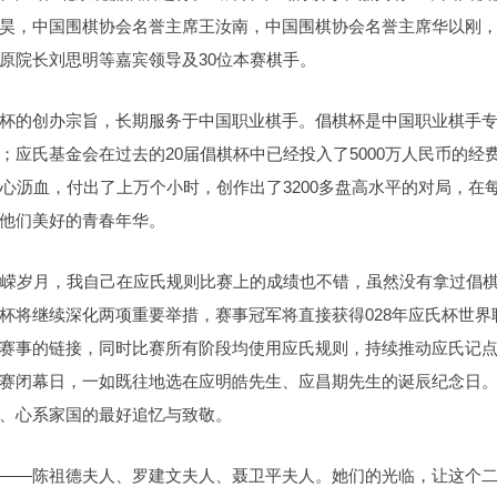
昊，中国围棋协会名誉主席王汝南，中国围棋协会名誉主席华以刚
原院长刘思明等嘉宾领导及30位本赛棋手。
杯的创办宗旨，长期服务于中国职业棋手。倡棋杯是中国职业棋手
应氏基金会在过去的20届倡棋杯中已经投入了5000万人民币的经
心沥血，付出了上万个小时，创作出了3200多盘高水平的对局，在
他们美好的青春年华。
峥嵘岁月，我自己在应氏规则比赛上的成绩也不错，虽然没有拿过倡
杯将继续深化两项重要举措，赛事冠军将直接获得028年应氏杯世界
赛事的链接，同时比赛所有阶段均使用应氏规则，持续推动应氏记
赛闭幕日，一如既往地选在应明皓先生、应昌期先生的诞辰纪念日
、心系家国的最好追忆与致敬。
——陈祖德夫人、罗建文夫人、聂卫平夫人。她们的光临，让这个