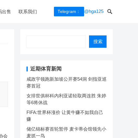
@hga125
码出售
联系我们
Telegram：
搜索
近期体育新闻
咸政宇领跑新加坡公开赛54洞 剑指亚巡
赛首冠
围
女排世俱杯科内利亚诺轻取两连胜 朱婷
等6将休战
FIFA:世界杯涨价 让黄牛赚不如我自己
赚
储亿锦标赛首轮暂停 麦卡蒂会馆领先小
麦抓一鸟
协会