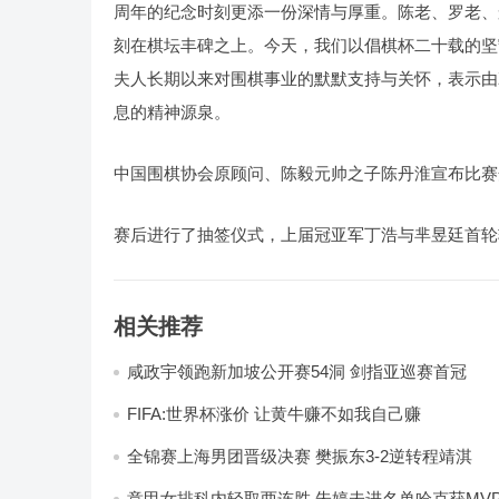
周年的纪念时刻更添一份深情与厚重。陈老、罗老、
刻在棋坛丰碑之上。今天，我们以倡棋杯二十载的坚
夫人长期以来对围棋事业的默默支持与关怀，表示由
息的精神源泉。
中国围棋协会原顾问、陈毅元帅之子陈丹淮宣布比赛
赛后进行了抽签仪式，上届冠亚军丁浩与芈昱廷首轮
相关推荐
咸政宇领跑新加坡公开赛54洞 剑指亚巡赛首冠
FIFA:世界杯涨价 让黄牛赚不如我自己赚
全锦赛上海男团晋级决赛 樊振东3-2逆转程靖淇
意甲女排科内轻取两连胜 朱婷未进名单哈克获MV