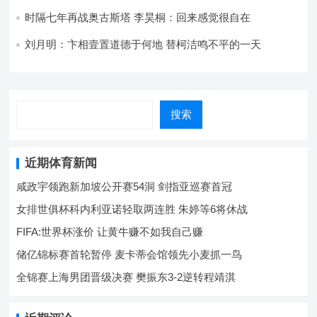
时隔七年再战奥古斯塔 李昊桐：回来感觉很自在
刘月明：卞相壹置道德于何地 替柯洁鸣不平的一天
搜索
近期体育新闻
咸政宇领跑新加坡公开赛54洞 剑指亚巡赛首冠
女排世俱杯科内利亚诺轻取两连胜 朱婷等6将休战
FIFA:世界杯涨价 让黄牛赚不如我自己赚
储亿锦标赛首轮暂停 麦卡蒂会馆领先小麦抓一鸟
全锦赛上海男团晋级决赛 樊振东3-2逆转程靖淇