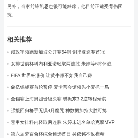
另外，当家前锋凯恩也很可能缺席，他目前正遭受背伤困
扰。
相关推荐
咸政宇领跑新加坡公开赛54洞 剑指亚巡赛首冠
女排世俱杯科内利亚诺轻取两连胜 朱婷等6将休战
FIFA:世界杯涨价 让黄牛赚不如我自己赚
储亿锦标赛首轮暂停 麦卡蒂会馆领先小麦抓一鸟
全锦赛上海男团晋级决赛 樊振东3-2逆转程靖淇
强援回归枪手无惧4月魔咒 神数据加持大胜可搏
意甲女排科内轻取两连胜 朱婷未进名单哈克获MVP
第六届梦百合杯综合预选首日 吴依铭不敌崔精