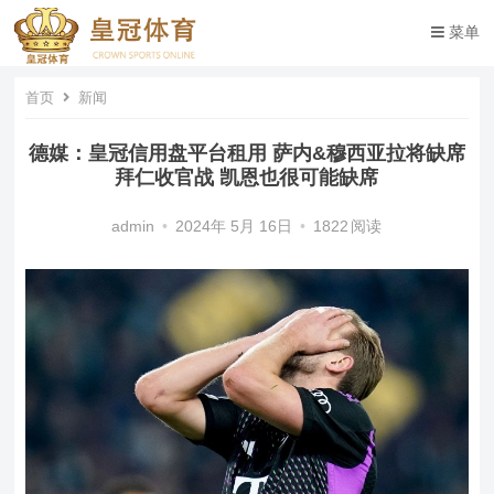
菜单
首页
新闻
德媒：皇冠信用盘平台租用 萨内&穆西亚拉将缺席
拜仁收官战 凯恩也很可能缺席
admin
•
2024年 5月 16日
•
1822
阅读